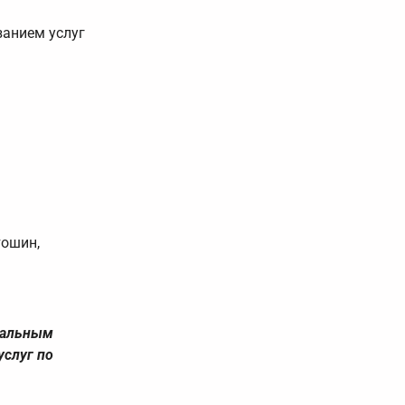
занием услуг
тошин,
уальным
услуг по