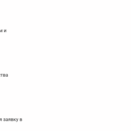
м и
ства
я заявку в