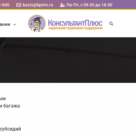
5-600
bazis@kprim.ru
Пн-Пт, с 09.00 до 18.00
ании
ным
и багажа
 субсидий