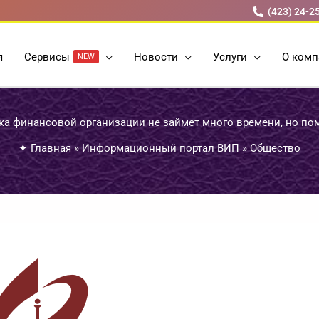
(423) 24-2
я
Cервисы
Новости
Услуги
О комп
NEW
ка финансовой организации не займет много времени, но по
✦
Главная
»
Информационный портал ВИП
»
Общество