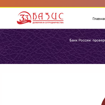
Перейти
к
содержимому
Главна
Банк России: провер