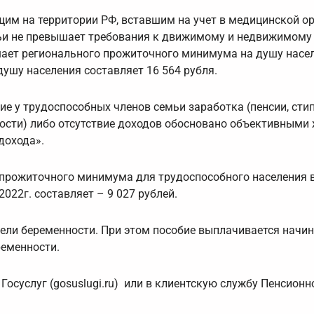
м на территории РФ, вставшим на учет в медицинской ор
мьи не превышает требования к движимому и недвижимому
ает регионального прожиточного минимума на душу насел
шу населения составляет 16 564 рубля.
е у трудоспособных членов семьи заработка (пенсии, сти
ности) либо отсутствие доходов обосновано объективным
дохода».
 прожиточного минимума для трудоспособного населения в
022г. составляет – 9 027 рублей.
ели беременности. При этом пособие выплачивается начин
ременности.
осуслуг (gosuslugi.ru) или в клиентскую службу Пенсион