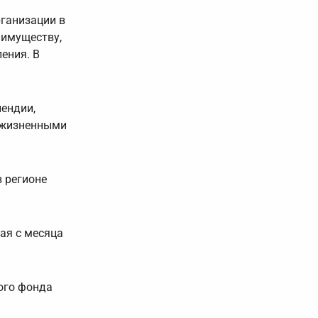
ганизации в
 имуществу,
ения. В
пендии,
и жизненными
 регионе
ая с месяца
ного фонда