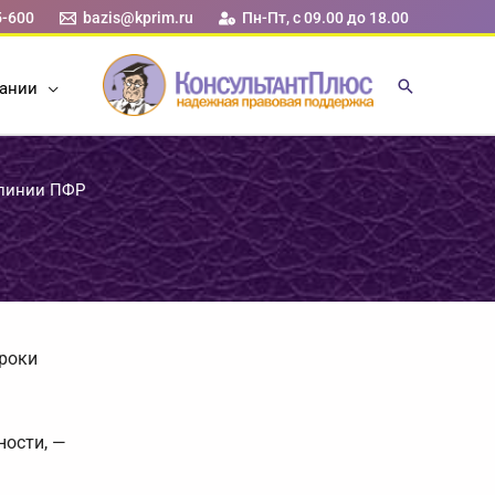
5-600
bazis@kprim.ru
Пн-Пт, с 09.00 до 18.00
ании
 линии ПФР
сроки
ности, —