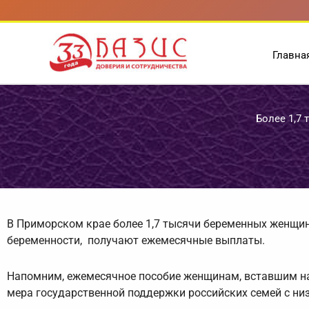
Перейти
к
содержимому
Главна
Более 1,7
В Приморском крае более 1,7 тысячи беременных женщин
беременности, получают ежемесячные выплаты.
Напомним, ежемесячное пособие женщинам, вставшим на 
мера государственной поддержки российских семей с ни