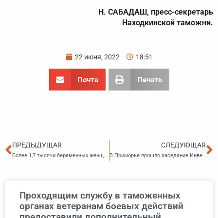
Н. САБАДАШ, пресс-секретарь
Находкинской таможни.
22 июня, 2022
18:51
Почта
Печать
Пред
С
ПРЕДЫДУЩАЯ
СЛЕДУЮЩАЯ
Более 1,7 тысячи беременных женщин Приморья получают выплаты по линии ПФР
В Приморье прошло заседание Инвестиционного совета
Проходящим службу в таможенных
органах ветеранам боевых действий
предоставили дополнительный