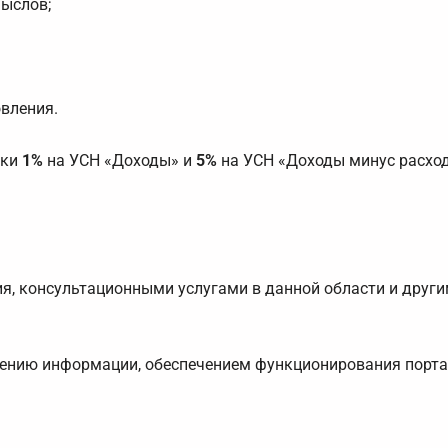
ыслов;
овления.
вки
1%
на УСН «Доходы» и
5%
на УСН «Доходы минус расхо
я, консультационными услугами в данной области и друг
щению информации, обеспечением функционирования порта