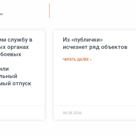
ия
м службу в
Из «публички»
х органах
исчезнет ряд объектов
 боевых
ЧИТАТЬ ДАЛЕЕ »
или
ельный
мый отпуск
06.08.2026