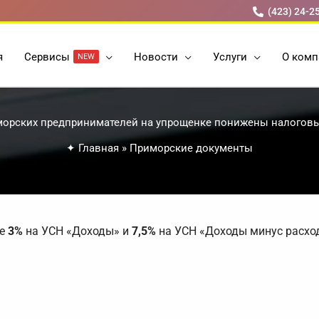
(423) 24-2
я
Cервисы
Новости
Услуги
О комп
NEW
орских предпринимателей на упрощенке понижены налоговые
✦
Главная
»
Приморские документы
ре
3%
на УСН «Доходы» и
7,5%
на УСН «Доходы минус расхо