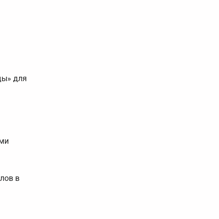
ды» для
ими
лов в