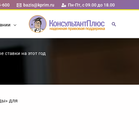
5-600
bazis@kprim.ru
Пн-Пт, с 09.00 до 18.00
ании
 ставки на этот год
ды» для