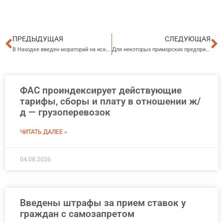
Пред
С
ПРЕДЫДУЩАЯ
СЛЕДУЮЩАЯ
В Находке введен мораторий на исключение мест размещения нестационарных торговых объектов
Для некоторых приморских предпринимателей на упрощенке понижены налоговые ставки на этот год
ФАС проиндексирует действующие
тарифы, сборы и плату в отношении ж/
д — грузоперевозок
ЧИТАТЬ ДАЛЕЕ »
04.08.2026
Введены штрафы за прием ставок у
граждан с самозапретом