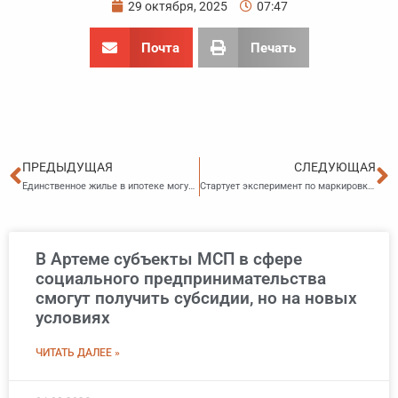
29 октября, 2025
07:47
Почта
Печать
Пред
С
ПРЕДЫДУЩАЯ
СЛЕДУЮЩАЯ
Единственное жилье в ипотеке могут защитить от изъятия за долги
Стартует эксперимент по маркировке минеральных удобрений
В Артеме субъекты МСП в сфере
социального предпринимательства
смогут получить субсидии, но на новых
условиях
ЧИТАТЬ ДАЛЕЕ »