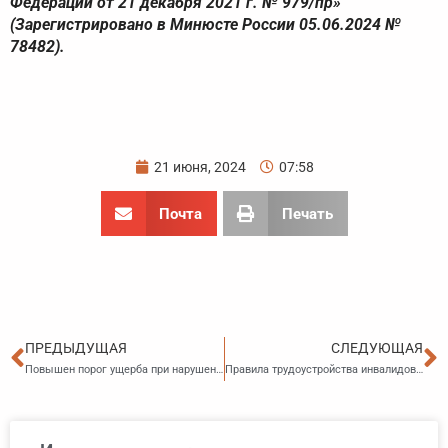
Федерации от 21 декабря 2021 г. № 979/пр»
(Зарегистрировано в Минюсте России 05.06.2024 №
78482).
21 июня, 2024
07:58
Почта
Печать
Пред
С
ПРЕДЫДУЩАЯ
СЛЕДУЮЩАЯ
Повышен порог ущерба при нарушении авторских прав
Правила трудоустройства инвалидов изменятся с сентября