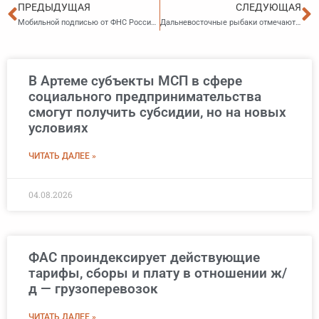
Пред
С
ПРЕДЫДУЩАЯ
СЛЕДУЮЩАЯ
Мобильной подписью от ФНС России можно подписывать юридически значимые документы
Дальневосточные рыбаки отмечают рекордные уловы
В Артеме субъекты МСП в сфере
социального предпринимательства
смогут получить субсидии, но на новых
условиях
ЧИТАТЬ ДАЛЕЕ »
04.08.2026
ФАС проиндексирует действующие
тарифы, сборы и плату в отношении ж/
д — грузоперевозок
ЧИТАТЬ ДАЛЕЕ »