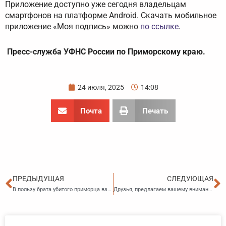
Приложение доступно уже сегодня владельцам
смартфонов на платформе Android. Скачать мобильное
приложение «Моя подпись» можно
по ссылке
.
Пресс-служба УФНС России по Приморскому краю.
24 июля, 2025
14:08
Почта
Печать
Пред
С
ПРЕДЫДУЩАЯ
СЛЕДУЮЩАЯ
В пользу брата убитого приморца взыскано 550 тысяч рублей
Друзья, предлагаем вашему вниманию рейтинг кадастровых инженеров за 6 месяцев текущего года.