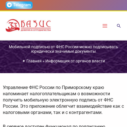
Перейти
Telegram
к
содержимому
Мобильной подписью от ФНС России можно подписывать
юридически значимые документы
✦
Главная
»
Информация от органов власти
Управление ФНС России по Приморскому краю
напоминает налогоплательщикам о возможности
получить мобильную электронную подпись от ФНС
России. Это приложение облегчит взаимодействие как с
налоговыми органами, так и с контрагентами.
В сервисе доступен функционал по подписанию