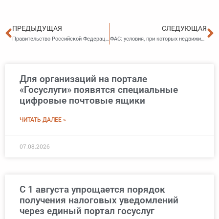
Пред
С
ПРЕДЫДУЩАЯ
СЛЕДУЮЩАЯ
Правительство Российской Федерации утвердило правила выплаты президентской стипендии для студентов вузов
ФАС: условия, при которых недвижимое имущество признается равнозначным
Для организаций на портале
«Госуслуги» появятся специальные
цифровые почтовые ящики
ЧИТАТЬ ДАЛЕЕ »
07.08.2026
С 1 августа упрощается порядок
получения налоговых уведомлений
через единый портал госуслуг