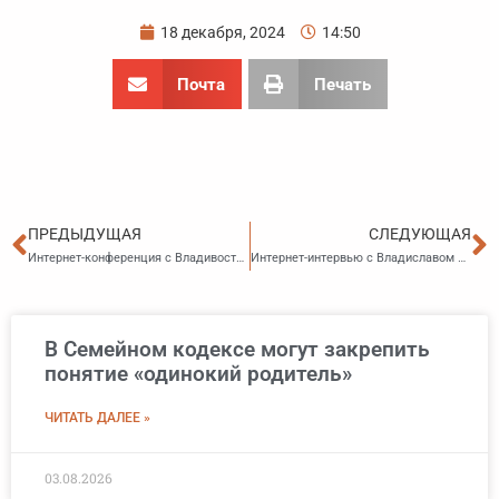
18 декабря, 2024
14:50
Почта
Печать
Пред
С
ПРЕДЫДУЩАЯ
СЛЕДУЮЩАЯ
Интернет-конференция с Владивостокской межрайонной природоохранной прокуратурой на тему: «Актуальные вопросы применения природоохранного законодательства»
Интернет-интервью с Владиславом Дэгюновичем Ри — главным государственным налоговым инспектором контрольного отдела УФНС России по Приморскому краю на тему: «Порядок применения контрольно-кассовой техники с 01.01.2025»
В Семейном кодексе могут закрепить
понятие «одинокий родитель»
ЧИТАТЬ ДАЛЕЕ »
03.08.2026