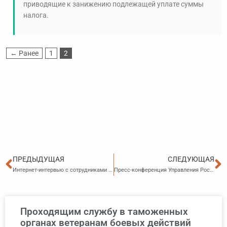
приводящие к занижению подлежащей уплате суммы
налога.
← Ранее
1
2
Пред
С
ПРЕДЫДУЩАЯ
СЛЕДУЮЩАЯ
Интернет-интервью с сотрудниками Прокуратуры Приморского края на тему: «Ответы на актуальные вопросы пользователей СПС «КонсультантПлюс»
Пресс-конференция Управления Росреестра по Приморскому краю на тему: «Что ждет собственников в связи с изменением законодательства «
Проходящим службу в таможенных
органах ветеранам боевых действий