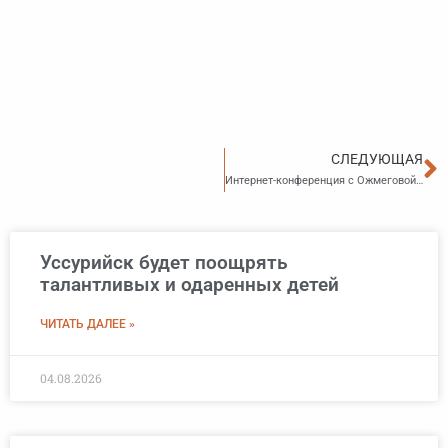
С
СЛЕДУЮЩАЯ
Интернет-конференция с Ожмеговой Мариной Андреевной на тему: «Трудовой договор: особенности оформления, типичные ошибки и ответственность работодателей»
Уссурийск будет поощрять
талантливых и одаренных детей
ЧИТАТЬ ДАЛЕЕ »
04.08.2026