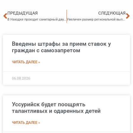
Пред
С
ПРЕДЫДУЩАЯ
СЛЕДУЮЩАЯ
В Находке проходит санитарный двухмесячник
Увеличен размер региональной выплаты военным и добровольцам, участвующим в СВО
Введены штрафы за прием ставок у
граждан с самозапретом
ЧИТАТЬ ДАЛЕЕ »
06.08.2026
Уссурийск будет поощрять
талантливых и одаренных детей
ЧИТАТЬ ДАЛЕЕ »