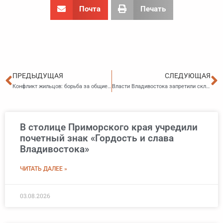
Почта
Печать
Пред
С
ПРЕДЫДУЩАЯ
СЛЕДУЮЩАЯ
Конфликт жильцов: борьба за общие площади завершилась восстановлением доступа к мусоропроводу
Власти Владивостока запретили складировать мусор и сухую траву у домов: даже чужой мусор придется убирать самим
В столице Приморского края учредили
почетный знак «Гордость и слава
Владивостока»
ЧИТАТЬ ДАЛЕЕ »
03.08.2026