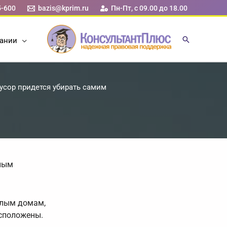
5-600
bazis@kprim.ru
Пн-Пт, с 09.00 до 18.00
ании
усор придется убирать самим
ьным
илым домам,
сположены.