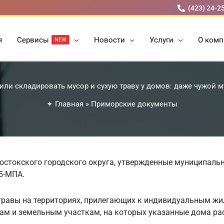
(423) 24-2
я
Cервисы
Новости
Услуги
О комп
NEW
или складировать мусор и сухую траву у домов: даже чужой м
✦
Главная
»
Приморские документы
остокского городского округа, утвержденные муниципал
5-МПА.
 травы на территориях, прилегающих к индивидуальным ж
ам и земельным участкам, на которых указанные дома ра