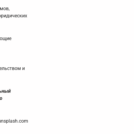
мов,
юридических
яющие
ельством и
льный
о
unsplash.com