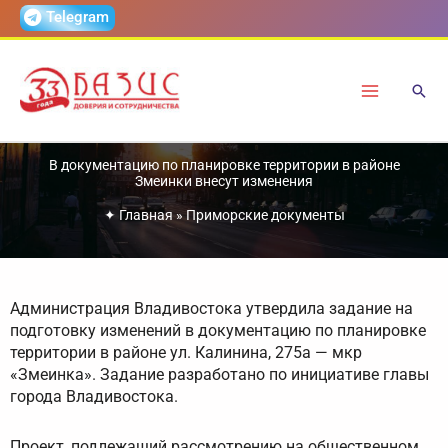
Перейти
Telegram
к
содержимому
В документацию по планировке территории в районе
Змеинки внесут изменения
✦
Главная
»
Приморские документы
Администрация Владивостока утвердила задание на
подготовку изменений в документацию по планировке
территории в районе ул. Калинина, 275а — мкр
«Змеинка». Задание разработано по инициативе главы
города Владивостока.
Проект, подлежащий рассмотрению на общественном