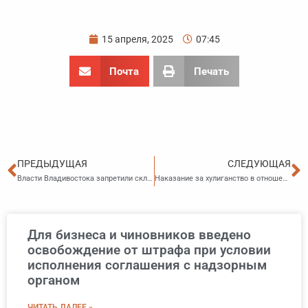
15 апреля, 2025
07:45
Почта
Печать
Пред
С
ПРЕДЫДУЩАЯ
СЛЕДУЮЩАЯ
Власти Владивостока запретили складировать мусор и сухую траву у домов: даже чужой мусор придется убирать самим
Наказание за хулиганство в отношении беременных и детей предложили ужесточить
Для бизнеса и чиновников введено
освобождение от штрафа при условии
исполнения соглашения с надзорным
органом
ЧИТАТЬ ДАЛЕЕ »