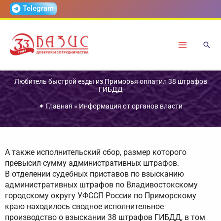
Перейти
Telegram
к
содержимому
Любитель быстрой езды из Приморья оплатил 38 штрафов
ГИБДД
✦
Главная
»
Информация от органов власти
А также исполнительский сбор, размер которого
превысил сумму административных штрафов.
В отделении судебных приставов по взысканию
административных штрафов по Владивостокскому
городскому округу УФССП России по Приморскому
краю находилось сводное исполнительное
производство о взыскании 38 штрафов ГИБДД, в том