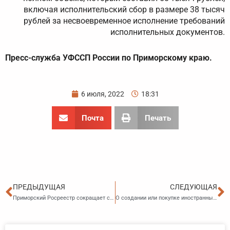
включая исполнительский сбор в размере 38 тысяч
рублей за несвоевременное исполнение требований
исполнительных документов.
Пресс-служба УФССП России по Приморскому краю.
6 июля, 2022
18:31
Почта
Печать
Пред
С
ПРЕДЫДУЩАЯ
СЛЕДУЮЩАЯ
Приморский Росреестр сокращает сроки регистрации прав
О создании или покупке иностранных организаций необходимо уведомлять налоговые органы