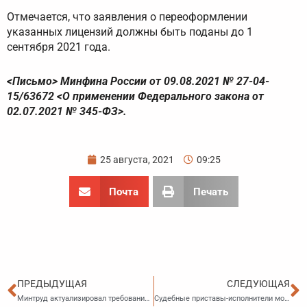
Отмечается, что заявления о переоформлении
указанных лицензий должны быть поданы до 1
сентября 2021 года.
<Письмо> Минфина России от 09.08.2021 № 27-04-
15/63672 <О применении Федерального закона от
02.07.2021 № 345-ФЗ>.
25 августа, 2021
09:25
Почта
Печать
Пред
С
ПРЕДЫДУЩАЯ
СЛЕДУЮЩАЯ
Минтруд актуализировал требование о представлении работодателями сведений в единую цифровую платформу «Работа в России»
Судебные приставы-исполнители могут запрашивать сведения ограниченного доступа, содержащиеся в ЕГРН, по тем делам, которые находятся у них в производстве