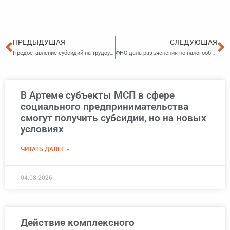
Пред
С
ПРЕДЫДУЩАЯ
СЛЕДУЮЩАЯ
Предоставление субсидий на трудоустройство безработных граждан распространяется и на граждан, испытывающих трудности в поиске работы
ФНС дала разъяснения по налогообложению доходов физлиц в виде материальной выгоды, полученной от приобретения ценных бумаг
В Артеме субъекты МСП в сфере
социального предпринимательства
смогут получить субсидии, но на новых
условиях
ЧИТАТЬ ДАЛЕЕ »
04.08.2026
Действие комплексного