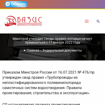
Перейти
Telegram
к
содержимому
Минстрой утвердил Своды правил, которые начнут
применяться с 17 января 2022 года
✦
Главная
»
Федеральные документы
Приказом Минстроя России от 16.07.2021 № 476/пр
утвержден свод правил «Трубопроводы из
непластифицированного поливинилхлорида
самотечных систем водоотведения. Правила
проектирования, строительства и эксплуатации».
СП устанавливает правила проектирования,