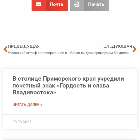
Почта
Печать
Пред
С
ПРЕДЫДУЩАЯ
СЛЕДУЮЩАЯ
Уголовный штраф за совершенное преступление взыскан в полном объеме
Банки выдали приморцам 50 миллиардов рублей на приобретение жилья
В столице Приморского края учредили
почетный знак «Гордость и слава
Владивостока»
ЧИТАТЬ ДАЛЕЕ »
03.08.2026