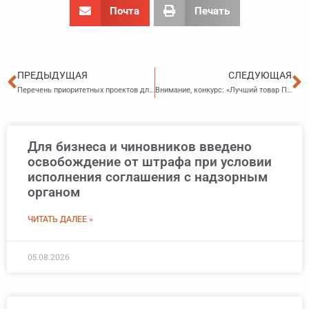
Почта
Печать
Пред
С
ПРЕДЫДУЩАЯ
СЛЕДУЮЩАЯ
Перечень приоритетных проектов для льготного кредитования МСП в Приморье значительно расширен
Внимание, конкурс: «Лучший товар Приморья 2026 года»
Для бизнеса и чиновников введено
освобождение от штрафа при условии
исполнения соглашения с надзорным
органом
ЧИТАТЬ ДАЛЕЕ »
05.08.2026