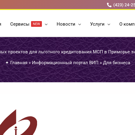
(423) 24-2
я
Cервисы
Новости
Услуги
О комп
NEW
ных проектов для льготного кредитования МСП в Приморье з
✦
Главная
»
Информационный портал ВИП
»
Для бизнеса