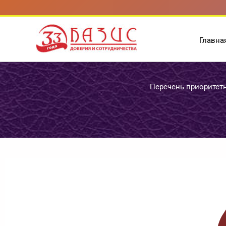
Перейти
к
содержимому
Главна
Перечень приоритет