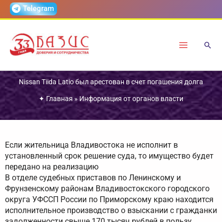
Перейти
Telegram
к
содержимому
Nissan Tiida Latio был арестован в счет погашения долга
✦
Главная
»
Информация от органов власти
Если жительница Владивостока не исполнит в
установленный срок решение суда, то имущество будет
передано на реализацию
В отделе судебных приставов по Ленинскому и
Фрунзенскому районам Владивостокского городского
округа УФССП России по Приморскому краю находится
исполнительное производство о взыскании с гражданки
задолженности свыше 170 тысяч рублей в пользу