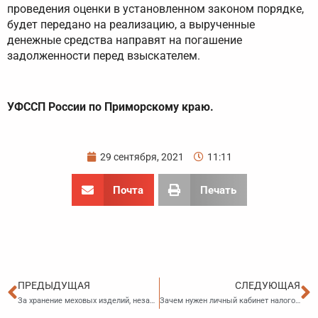
проведения оценки в установленном законом порядке,
будет передано на реализацию, а вырученные
денежные средства направят на погашение
задолженности перед взыскателем.
​УФССП России по Приморскому краю.
29 сентября, 2021
11:11
Почта
Печать
Пред
С
ПРЕДЫДУЩАЯ
СЛЕДУЮЩАЯ
За хранение меховых изделий, незаконно ввезенных из Китая, коммерсантка из Находки заплатит штраф — 4,2 млн рублей. Товар хранился в принадлежащих ей торговых точках города. Правонарушение выявила Находкинская таможня.
Зачем нужен личный кабинет налогоплательщика юридическому лицу?