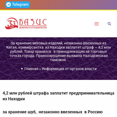
Перейти
Telegram
к
содержимому
За хранение меховых изделий, незаконно ввезенных из
Китая, коммерсантка из Находки заплатит штраф — 4,2 млн
рублей. Товар хранился в принадлежащих ей торговых
точках города. Правонарушение выявила Находкинская
таможня.
✦
Главная
»
Информация от органов власти
4,2 млн рублей штрафа заплатит предпринимательница
из Находки
за хранение шуб, незаконно ввезенных в Россию