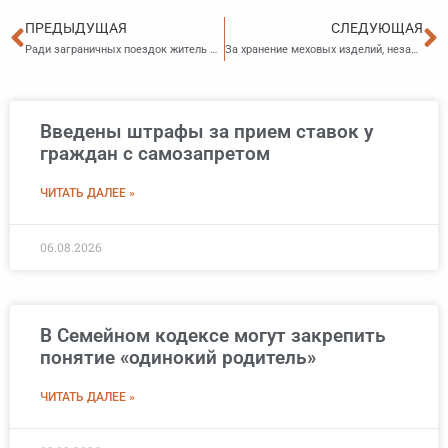
Пред
С
ПРЕДЫДУЩАЯ
СЛЕДУЮЩАЯ
​Ради заграничных поездок житель Арсеньева погасил задолженность
За хранение меховых изделий, незаконно ввезенных из Китая, коммерсантка из Находки заплатит штраф — 4,2 млн рублей. Товар хранился в принадлежащих ей торговых точках города. Правонарушение выявила Находкинская таможня.
Введены штрафы за прием ставок у
граждан с самозапретом
ЧИТАТЬ ДАЛЕЕ »
06.08.2026
В Семейном кодексе могут закрепить
понятие «одинокий родитель»
ЧИТАТЬ ДАЛЕЕ »