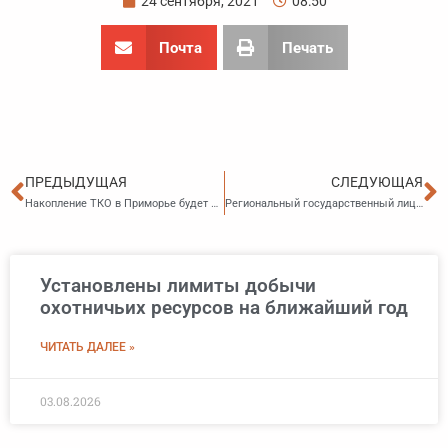
24 сентября, 2021
08:50
Почта
Печать
Пред
С
ПРЕДЫДУЩАЯ
СЛЕДУЮЩАЯ
Накопление ТКО в Приморье будет проводиться по обновленному порядку
Региональный государственный лицензионный контроль за предпринимательской деятельностью по управлению многоквартирными домами будет проводиться по новым правилам
Установлены лимиты добычи
охотничьих ресурсов на ближайший год
ЧИТАТЬ ДАЛЕЕ »
03.08.2026