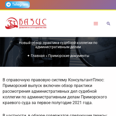
Перейти
Telegram
к
содержимому
Новый обзор: практика судебной коллегии по
административным делам
✦
Главная
»
Приморские документы
В справочную правовую систему КонсультантПлюс:
Приморский выпуск включен обзор практики
рассмотрения административных дел судебной
коллегии по административным делам Приморского
краевого суда за первое полугодие 2021 года.
В частности, в обзоре содержатся следующие тезисы: