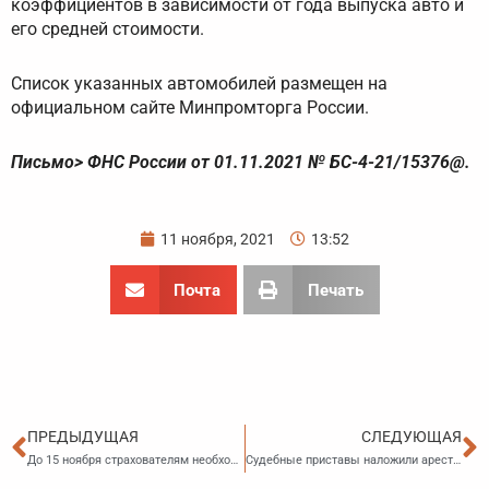
коэффициентов в зависимости от года выпуска авто и
его средней стоимости.
Список указанных автомобилей размещен на
официальном сайте Минпромторга России.
Письмо> ФНС России от 01.11.2021 № БС-4-21/15376@.
11 ноября, 2021
13:52
Почта
Печать
Пред
С
ПРЕДЫДУЩАЯ
СЛЕДУЮЩАЯ
До 15 ноября страхователям необходимо представить ежемесячную отчетность в ПФР по форме СВЗ-М и СВЗ-ТД
Судебные приставы наложили арест на имущество строительной компании в счет оплаты многомиллионного долга