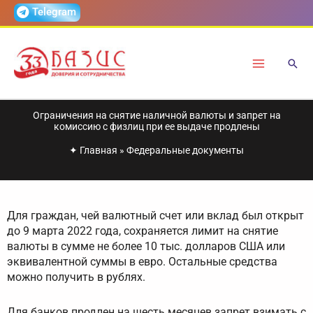
Перейти
Telegram
к
содержимому
Ограничения на снятие наличной валюты и запрет на
комиссию с физлиц при ее выдаче продлены
✦
Главная
»
Федеральные документы
Для граждан, чей валютный счет или вклад был открыт
до 9 марта 2022 года, сохраняется лимит на снятие
валюты в сумме не более 10 тыс. долларов США или
эквивалентной суммы в евро. Остальные средства
можно получить в рублях.
Для банков продлен на шесть месяцев запрет взимать с