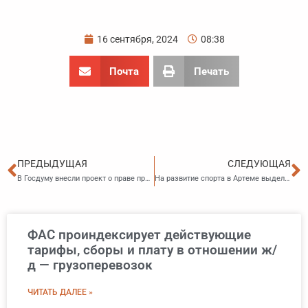
16 сентября, 2024
08:38
Почта
Печать
Пред
С
ПРЕДЫДУЩАЯ
СЛЕДУЮЩАЯ
В Госдуму внесли проект о праве правительства РФ устанавливать особые правила трудоустройства подростков
На развитие спорта в Артеме выделят дополнительные средства
ФАС проиндексирует действующие
тарифы, сборы и плату в отношении ж/
д — грузоперевозок
ЧИТАТЬ ДАЛЕЕ »