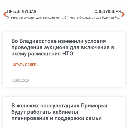
Пред
С
ПРЕДЫДУЩАЯ
СЛЕДУЮЩАЯ
Утвердили условия для выполнения каботажных перевозок транспортными компаниями из ЕАЭС
С 1 марта будущего года будут действовать правила проведения оценки воздействия на окружающую среду
Во Владивостоке изменили условия
проведения аукциона для включения в
схему размещения НТО
ЧИТАТЬ ДАЛЕЕ »
05.08.2026
В женских консультациях Приморья
будут работать кабинеты
планирования и поддержки семьи