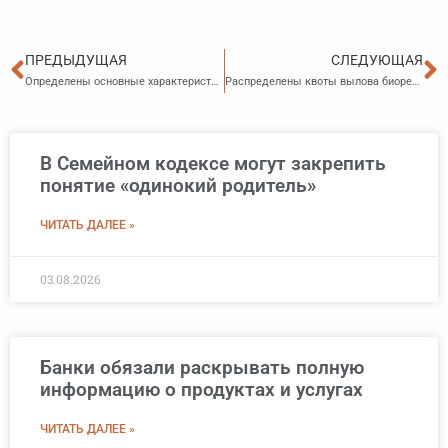
Пред
С
ПРЕДЫДУЩАЯ
СЛЕДУЮЩАЯ
Определены основные характеристики бюджета ФОМС
Распределены квоты вылова биоресурсов во внутренних пресных водах
В Семейном кодексе могут закрепить
понятие «одинокий родитель»
ЧИТАТЬ ДАЛЕЕ »
03.08.2026
Банки обязали раскрывать полную
информацию о продуктах и услугах
ЧИТАТЬ ДАЛЕЕ »