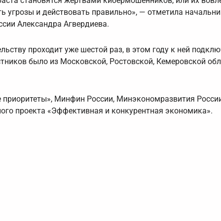
раста становятся жертвами кибермошенников, или их вовл
ь угрозы и действовать правильно», — отметила начальни
ссии Александра Агвердиева.
ьству проходит уже шестой раз, в этом году к ней подкл
стников было из Московской, Ростовской, Кемеровской обл
 приоритеты», Минфин России, Минэкономразвития России
ого проекта «Эффективная и конкурентная экономика».