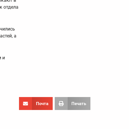
екают в
к отдела
ючились
астей, а
 и
Почта
Печать