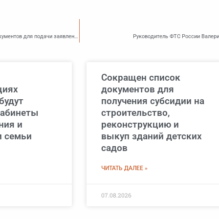
Приморский Росреестр информирует граждан, как собрать правильный пакет документов для подачи заявления в Росреестр.
Руководитель ФТС России Валери
Сокращен список
циях
документов для
будут
получения субсидии на
кабинеты
строительство,
ния и
реконструкцию и
 семьи
выкуп зданий детских
садов
ЧИТАТЬ ДАЛЕЕ »
07.08.2026