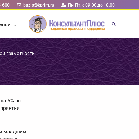
5-600
bazis@kprim.ru
Пн-Пт, с 09.00 до 18.00
ании
ой грамотности
 на 6% по
оприятии
ем младшим