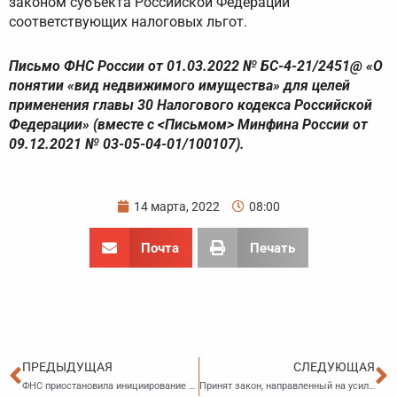
законом субъекта Российской Федерации
соответствующих налоговых льгот.
Письмо ФНС России от 01.03.2022 № БС-4-21/2451@ «О
понятии «вид недвижимого имущества» для целей
применения главы 30 Налогового кодекса Российской
Федерации» (вместе с <Письмом> Минфина России от
09.12.2021 № 03-05-04-01/100107).
14 марта, 2022
08:00
Почта
Печать
Пред
С
ПРЕДЫДУЩАЯ
СЛЕДУЮЩАЯ
ФНС приостановила инициирование банкротства должников
Принят закон, направленный на усиление мер борьбы с преступлениями против половой неприкосновенности детей