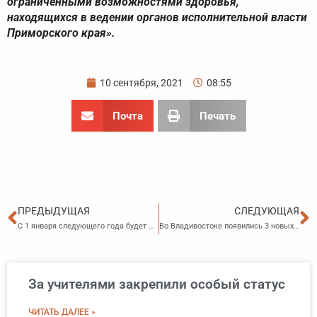
ограниченными возможностями здоровья,
находящихся в ведении органов исполнительной власти
Приморского края».
10 сентября, 2021
08:55
Почта
Печать
Пред
С
ПРЕДЫДУЩАЯ
СЛЕДУЮЩАЯ
С 1 января следующего года будет действовать новый порядок госконтроля в области регулируемых государством цен
Во Владивостоке появились 3 новых участка для парковки
За учителями закрепили особый статус
ЧИТАТЬ ДАЛЕЕ »