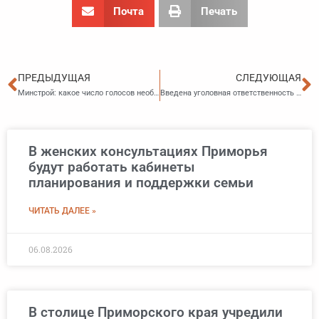
Почта
Печать
Пред
С
ПРЕДЫДУЩАЯ
СЛЕДУЮЩАЯ
Минстрой: какое число голосов необходимо для принятия решения на общем собрании
Введена уголовная ответственность за осквернение захоронений жертв геноцида народа СССР
В женских консультациях Приморья
будут работать кабинеты
планирования и поддержки семьи
ЧИТАТЬ ДАЛЕЕ »
06.08.2026
В столице Приморского края учредили