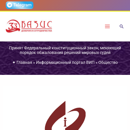
Перейти
Telegram
к
содержимому
Принят Федеральный конституционный закон, меняющий
порядок обжалования решений мировых судей
✦
Главная
»
Информационный портал ВИП
»
Общество