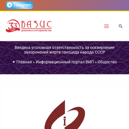
Перейти
Telegram
к
содержимому
Введена уголовная ответственность за осквернение
захоронений жертв геноцида народа СССР
✦
Главная
»
Информационный портал ВИП
»
Общество