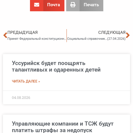
Почта
Печать
Пред
С
ПРЕДЫДУЩАЯ
СЛЕДУЮЩАЯ
Принят Федеральный конституционный закон, меняющий порядок обжалования решений мировых судей
Социальный справочник…(27.04.2026)
Уссурийск будет поощрять
талантливых и одаренных детей
ЧИТАТЬ ДАЛЕЕ »
04.08.2026
Управляющие компании и ТСЖ будут
платить штрафы за недопуск