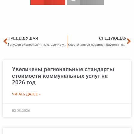
Пред
С
ПРЕДЫДУЩАЯ
СЛЕДУЮЩАЯ
Запущен эксперимент по отсрочке уплаты НДС при импорте
Ужесточаются правила получения единого пособия на детей
Увеличены региональные стандарты
стоимости коммунальных услуг на
2026 год
ЧИТАТЬ ДАЛЕЕ »
03.08.2026