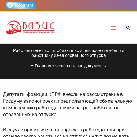
Перейти
Telegram
к
содержимому
Работодателей хотят обязать компенсировать убытки
работнику из-за сорванного отпуска
✦
Главная
»
Федеральные документы
Депутаты фракции КПРФ внесли на рассмотрение в
Госдуму законопроект, предполагающий обязательную
компенсацию работодателями затрат работников,
отозванных из отпуска.
В случае принятия законопроекта работодатели при
отзыве своего работника из отпуска будут возмещать