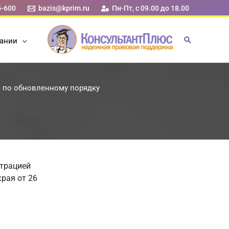
5-600
bazis@kprim.ru
Пн-Пт, с 09.00 до 18.00
ании
я по обновленному порядку
трацией
рая от 26