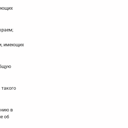
меющих
краем;
и, имеющих
общую
 такого
анию в
е об