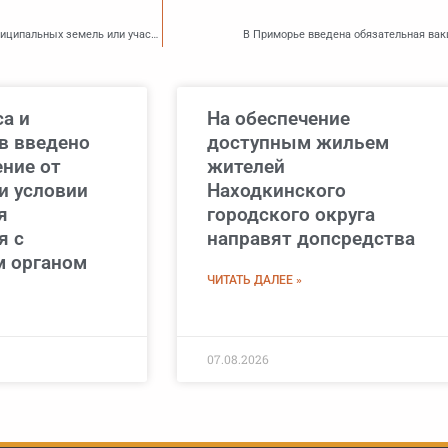
В Находке актуализирован регламент выдачи разрешения на использование муниципальных земель или участка без установления сервитутов
В Приморье введена обязательная вак
а и
На обеспечение
в введено
доступным жильем
ние от
жителей
и условии
Находкинского
я
городского округа
я с
направят допсредства
 органом
ЧИТАТЬ ДАЛЕЕ »
07.08.2026