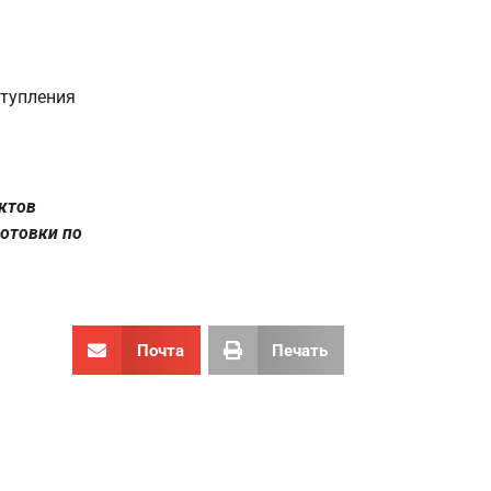
ступления
ктов
отовки по
Почта
Печать