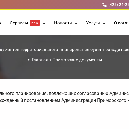
(423) 24-2
я
Cервисы
Новости
Услуги
О комп
NEW
кументов территориального планирования будет проводитьс
✦
Главная
»
Приморские документы
ального планирования, подлежащих согласованию Админис
вержденный постановлением Администрации Приморского к