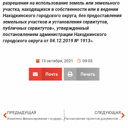
разрешения на использование земель или земельного
участка, находящихся в собственности или в ведении
Находкинского городского округа, без предоставления
земельных участков и установления сервитутов,
публичных сервитутов», утвержденный
постановлением администрации Находкинского
городского округа от 04.12.2019 № 1913».
13 октября, 2021
09:03
Почта
Печать
Пред
С
ПРЕДЫДУЩАЯ
СЛЕДУЮЩАЯ
Изменено финансирование государственной программы по развитию образования Приморского края
Рассмотрение проектов документов территориального планирования будет проводиться по обновленному порядку