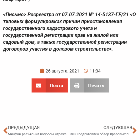
<Письмо> Росреестра от 07.07.2021 № 14-5137-ГЕ/21 <О
типовых формулировках причин приостановления
государственного кадастрового учета и
государственной регистрации прав на жилой или
садовый дом, а также государственной регистрации
договоров участия в долевом строительстве>.
26 августа, 2021
11:34
Почта
Печать
Пред
С
ПРЕДЫДУЩАЯ
СЛЕДУЮЩАЯ
Минфин разъяснил вопросы отражения кода ТН ВЭД ЕАЭС, РНПТ и иных реквизитов прослеживаемости в счетах-фактурах, формируемых при расчетах по договору лизинга
ФНС подготовлен обзор правовых позиций, отраженных в судебных актах по вопросам госрегистрации юридических лиц и ИП