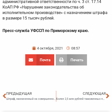
административной ответственности по ч. 3 ст. 17.14
КоАП РФ «Нарушение законодательства об
исполнительном производстве» с назначением штрафа
в размере 15 тысяч рублей.
Пресс-служба УФССП по Приморскому краю.
4 октября, 2021
08:57
Почта
Печать
Пред
С
ПРЕДЫДУЩАЯ
СЛЕДУЮЩАЯ
Штраф, назначенный за совершенное преступление взыскан в полном объеме
Более 2,5 млн рублей таможенных платежей не заплатил в бюджет государства бизнесмен при ввозе замороженных ягод