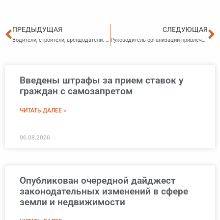
Пред
С
ПРЕДЫДУЩАЯ
СЛЕДУЮЩАЯ
Водители, строители, арендодатели: приморцы продолжают регистрироваться в качестве самозанятых
Руководитель организации привлечен к административной ответственности
Введены штрафы за прием ставок у
граждан с самозапретом
ЧИТАТЬ ДАЛЕЕ »
06.08.2026
Опубликован очередной дайджест
законодательных изменений в сфере
земли и недвижимости