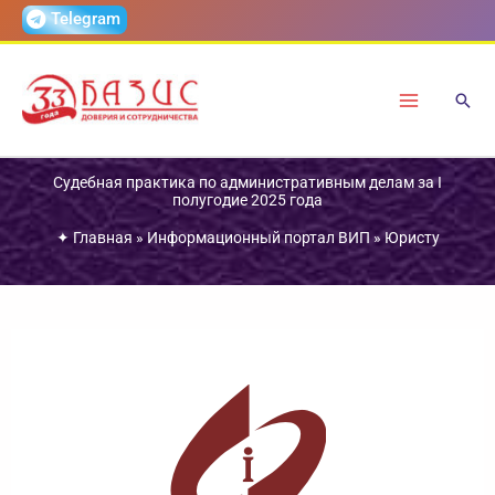
Перейти
Telegram
к
содержимому
Судебная практика по административным делам за I
полугодие 2025 года
✦
Главная
»
Информационный портал ВИП
»
Юристу