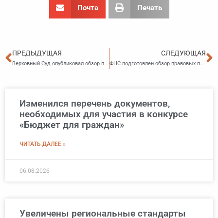
Почта
Печать
Пред
С
ПРЕДЫДУЩАЯ
СЛЕДУЮЩАЯ
Верховный Суд опубликовал обзор практики рассмотрения дел по статье 53.1 ГК РФ
ФНС подготовлен обзор правовых позиций КС РФ и ВС РФ по налоговым спорам
Изменился перечень документов,
необходимых для участия в конкурсе
«Бюджет для граждан»
ЧИТАТЬ ДАЛЕЕ »
06.08.2026
Увеличены региональные стандарты