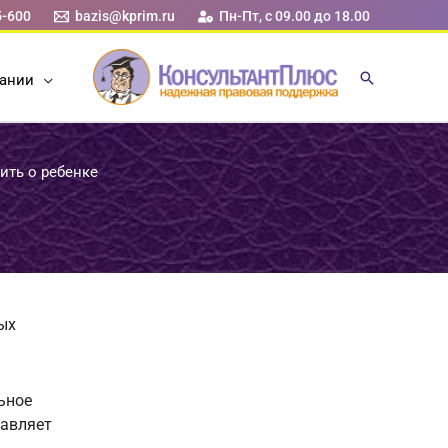
5-600
bazis@kprim.ru
Пн-Пт, с 09.00 до 18.00
ании
ить о ребенке
ых
ьное
тавляет