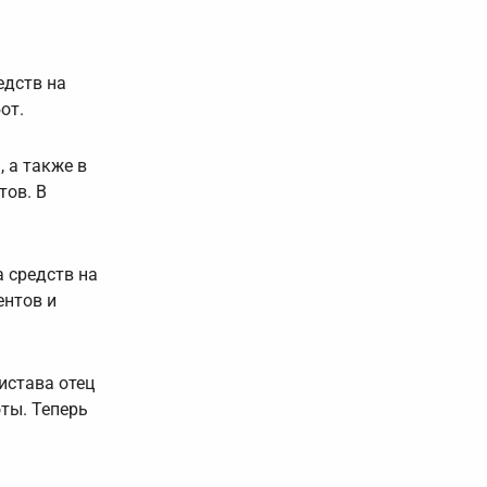
едств на
от.
 а также в
тов. В
а средств на
ентов и
истава отец
ты. Теперь