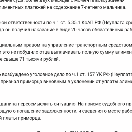
ешение суда, более двух месяцев с момента возбуждения
лиментных платежей на содержание 7-летнего мальчика.
й ответственности по ч.1 ст. 5.35.1 КоАП РФ (Неуплата ср
а он получил наказание в виде 20 часов обязательных раб
ециальным правом на управление транспортным средством,
 это не побудило отца выплачивать полную сумму алимен
е свыше 71 тысячи рублей.
возбуждено уголовное дело по ч.1 ст. 157 УК РФ (Неуплат
д признал приморца виновным в уклонении от уплаты алим
жданина переосмыслить ситуацию. На приеме судебного пр
ющую о погашение задолженности, и сведения о месте рабо
й платы приморца.