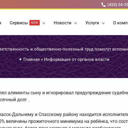
(423) 24-2
я
Cервисы
Новости
Услуги
О комп
NEW
ветственность и общественно-полезный труд помогут вспомн
✦
Главная
»
Информация от органов власти
слял алименты сыну и игнорировал предупреждение судебн
сячный долг .
Спасск-Дальнему и Спасскому району находится исполнител
60% величины прожиточного минимума на ребёнка, что сос