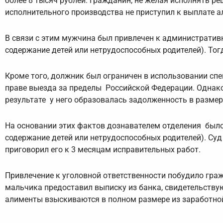
более 8 тысяч рублей. Гражданин, не желая исполнять р
исполнительного производства не приступил к выплате а
В связи с этим мужчина был привлечен к административно
содержание детей или нетрудоспособных родителей). Тогд
Кроме того, должник был ограничен в использовании сп
праве выезда за пределы Российской Федерации. Однако
результате у него образовалась задолженность в размер
На основании этих фактов дознавателем отделения было 
содержание детей или нетрудоспособных родителей). Су
приговорил его к 3 месяцам исправительных работ.
Привлечение к уголовной ответственности побудило гра
мальчика предоставил выписку из банка, свидетельству
алименты взыскиваются в полном размере из заработно