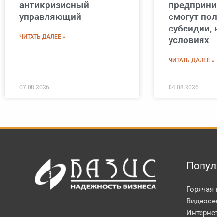
антикризисный
предприни
управляющий
смогут по
субсидии, 
ЧИТАТЬ ДАЛЕЕ »
условиях
ЧИТАТЬ ДАЛЕЕ »
07.08.2026
04.08.2026
Попул
Горячая
Видеосе
Интерне