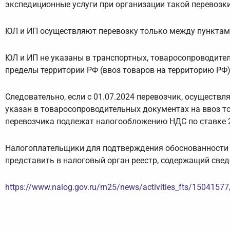
экспедиционные услуги при организации такой перевозк
ЮЛ и ИП осуществляют перевозку только между пунктам
ЮЛ и ИП не указаны в транспортных, товаросопроводите
пределы территории РФ (ввоз товаров на территорию РФ),
Следовательно, если с 01.07.2024 перевозчик, осуществл
указан в товаросопроводительных документах на ввоз то
перевозчика подлежат налогообложению НДС по ставке 2
Налогоплательщики для подтверждения обоснованности 
представить в налоговый орган реестр, содержащий свед
https://www.nalog.gov.ru/rn25/news/activities_fts/15041577