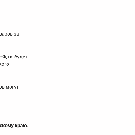
варов за
РФ, не будет
кого
ов могут
скому краю.