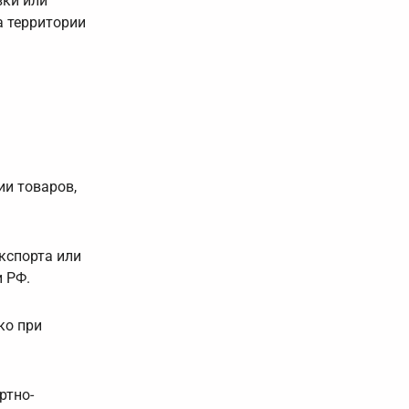
зки или
а территории
ии товаров,
кспорта или
 РФ.
ко при
ртно-