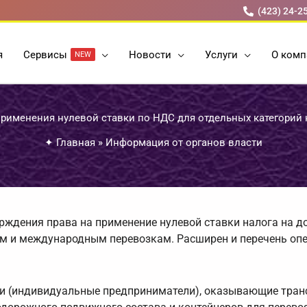
(423) 24-2
я
Cервисы
Новости
Услуги
О комп
NEW
рименения нулевой ставки по НДС для отдельных категорий
✦
Главная
»
Информация от органов власти
рждения права на применение нулевой ставки налога на 
м и международным перевозкам. Расширен и перечень опе
ии (индивидуальные предприниматели), оказывающие тран