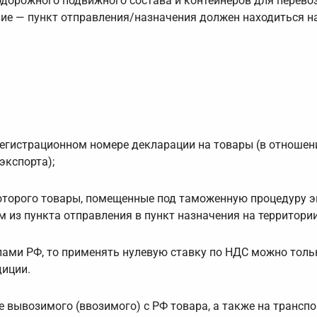
дорожного подвижного состава и контейнеров для перево
ие — пункт отправления/назначения должен находиться н
регистрационном номере декларации на товары (в отношен
экспорта);
которого товары, помещенные под таможенную процедуру э
 из пункта отправления в пункт назначения на территории
лами РФ, то применять нулевую ставку по НДС можно толь
диции.
 вывозимого (ввозимого) с РФ товара, а также на транспо