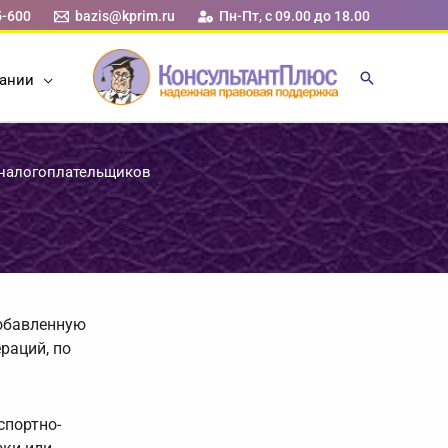
5-600
bazis@kprim.ru
Пн-Пт, с 09.00 до 18.00
ании
 налогоплательщиков
добавленную
раций, по
спортно-