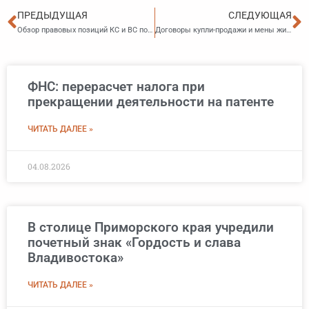
Пред
С
ПРЕДЫДУЩАЯ
СЛЕДУЮЩАЯ
Обзор правовых позиций КС и ВС по вопросам налогообложения
Договоры купли-продажи и мены жилья между гражданами планируют полностью перевести под контроль нотариусов
ФНС: перерасчет налога при
прекращении деятельности на патенте
ЧИТАТЬ ДАЛЕЕ »
04.08.2026
В столице Приморского края учредили
почетный знак «Гордость и слава
Владивостока»
ЧИТАТЬ ДАЛЕЕ »