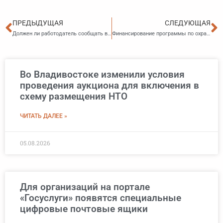
Пред
С
ПРЕДЫДУЩАЯ
СЛЕДУЮЩАЯ
Должен ли работодатель сообщать в миграционную службу о том, что иностранный работник собирается поехать в отпуск на родину
Финансирование программы по охране окружающей среды Приморского края увеличено
Во Владивостоке изменили условия
проведения аукциона для включения в
схему размещения НТО
ЧИТАТЬ ДАЛЕЕ »
05.08.2026
Для организаций на портале
«Госуслуги» появятся специальные
цифровые почтовые ящики