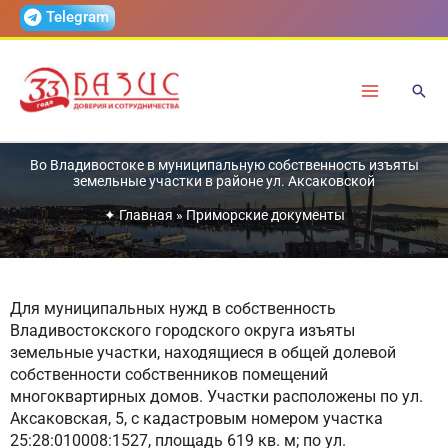
Перейти
Telegram
к
содержимому
Во Владивостоке в муниципальную собственность изъяты
земельные участки в районе ул. Аксаковской
✦
Главная
»
Приморские документы
Для муниципальных нужд в собственность
Владивостокского городского округа изъяты
земельные участки, находящиеся в общей долевой
собственности собственников помещений
многоквартирных домов. Участки расположены по ул.
Аксаковская, 5, с кадастровым номером участка
25:28:010008:1527, площадь 619 кв. м; по ул.