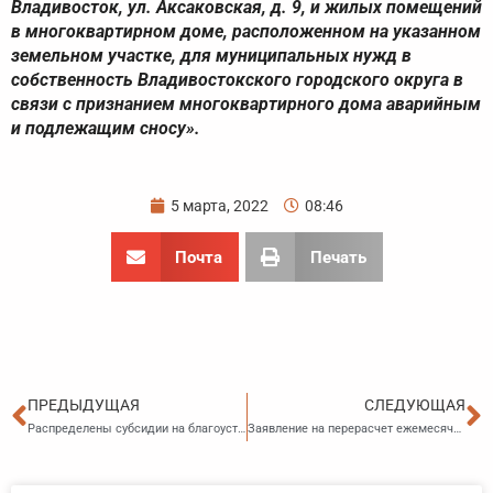
Владивосток, ул. Аксаковская, д. 9, и жилых помещений
в многоквартирном доме, расположенном на указанном
земельном участке, для муниципальных нужд в
собственность Владивостокского городского округа в
связи с признанием многоквартирного дома аварийным
и подлежащим сносу».
5 марта, 2022
08:46
Почта
Печать
Пред
С
ПРЕДЫДУЩАЯ
СЛЕДУЮЩАЯ
Распределены субсидии на благоустройство сельских территорий на 2022 год
Заявление на перерасчет ежемесячной денежной выплаты на ребенка в возрасте от 3 до 7 лет подавать не нужно