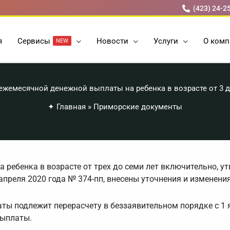
(423) 24-2
я
Cервисы
Новости
Услуги
О комп
NEW
ежемесячной денежной выплаты на ребенка в возрасте от 3 д
✦
Главная
»
Приморские документы
 ребенка в возрасте от трех до семи лет включительно, 
преля 2020 года № 374-пп, внесены уточнения и изменения
аты подлежит перерасчету в беззаявительном порядке с 1 
выплаты.