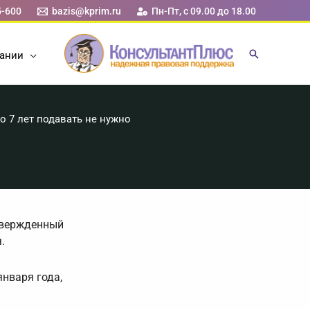
5-600
bazis@kprim.ru
Пн-Пт, с 09.00 до 18.00
ании
о 7 лет подавать не нужно
утвержденный
.
января года,