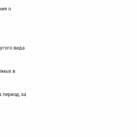
ния о
угого вида
яемых в
 период, за